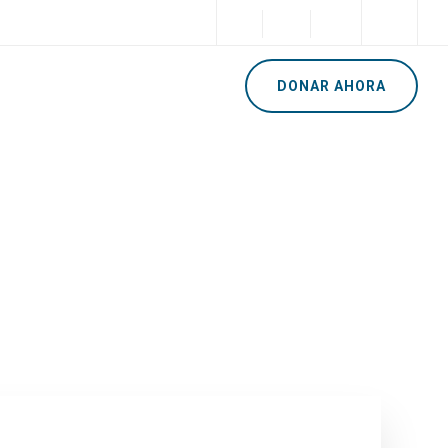
ile
Noticias
Contacto
DONAR AHORA
kko today