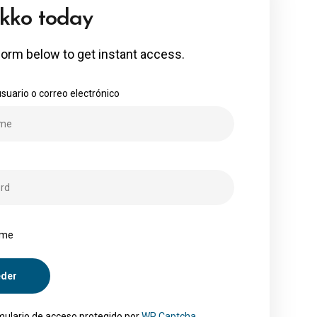
up now
e form below to get instant access.
uario o correo electrónico
ame
mulario de acceso protegido por
WP Captcha