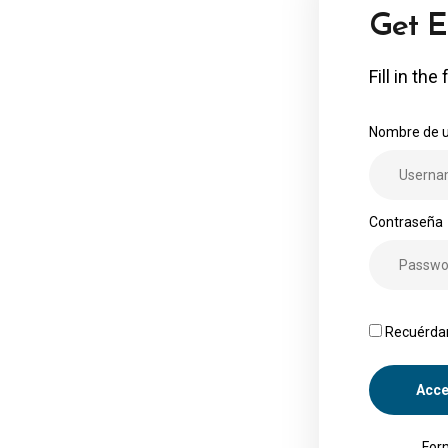
Sign 
Fill in th
t
Nombre de us
Contraseña
Recuérd
For